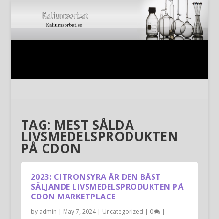
TAG:
MEST SÅLDA
LIVSMEDELSPRODUKTEN
PÅ CDON
2023: CITRONSYRA ÄR DEN BÄST
SÄLJANDE LIVSMEDELSPRODUKTEN PÅ
CDON MARKETPLACE
by
admin
|
May 7, 2024
|
Uncategorized
|
0
|