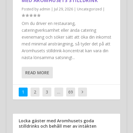
MED AROMHUSETS STILLDRINK
Posted by
admin
|
Jul 29, 2026
|
Uncategorized
|
Om du driver en restaurang,
cateringverksamhet eller ända catering
evenemang och söker sätt att öka din inkomst
med minimal ansträngning, så tyder det på att
Aromhusets stilldrink-koncentrat kan vara din
nästa lönsamma satsning!...
READ MORE
1
2
3
…
69
Locka gäster med Aromhusets goda
stilldrinks och behåll mer av intäkten