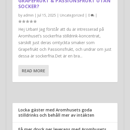
GRAPEFRUKT & PASSIONSFRUKT UTAN
SOCKER?
by
admin
|
Jul 15, 2025
|
Uncategorized
|
0
|
Hej Urban! Jag förstår att du är intresserad på
Aromhuset’s sockerfria stilldrink-koncentrat,
särskilt just deras omtyckta smaker som
Grapefrukt och Passionsfrukt, och undrar om just
dessa är sockerfria.Det är en bra...
READ MORE
Locka gäster med Aromhusets goda
stilldrinks och behåll mer av intäkten
Få mer dryck per leverans med Aromhusets