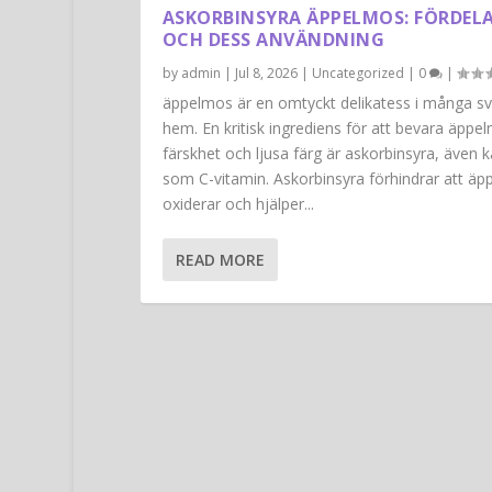
ASKORBINSYRA ÄPPELMOS: FÖRDEL
OCH DESS ANVÄNDNING
by
admin
|
Jul 8, 2026
|
Uncategorized
|
0
|
äppelmos är en omtyckt delikatess i många s
hem. En kritisk ingrediens för att bevara äppe
färskhet och ljusa färg är askorbinsyra, även 
som C-vitamin. Askorbinsyra förhindrar att äp
oxiderar och hjälper...
READ MORE