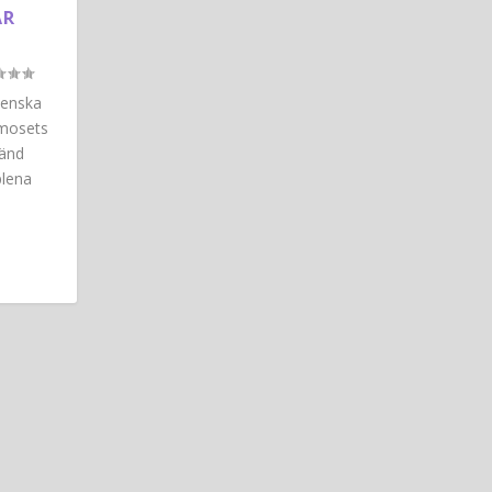
AR
venska
lmosets
känd
plena