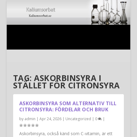
TAG:
ASKORBINSYRA I
STÄLLET FÖR CITRONSYRA
ASKORBINSYRA SOM ALTERNATIV TILL
CITRONSYRA: FÖRDELAR OCH BRUK
by
admin
|
Apr 24, 2026
|
Uncategorized
|
0
|
Askorbinsyra, också känd som C-vitamin, är ett