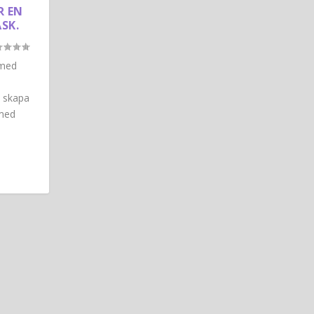
R EN
SK.
 med
 skapa
med