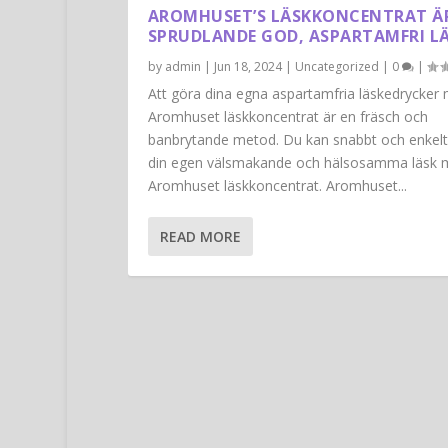
AROMHUSET’S LÄSKKONCENTRAT Ä
SPRUDLANDE GOD, ASPARTAMFRI LÄ
by
admin
|
Jun 18, 2024
|
Uncategorized
|
0
|
Att göra dina egna aspartamfria läskedrycker
Aromhuset läskkoncentrat är en fräsch och
banbrytande metod. Du kan snabbt och enkelt
din egen välsmakande och hälsosamma läsk 
Aromhuset läskkoncentrat. Aromhuset...
READ MORE