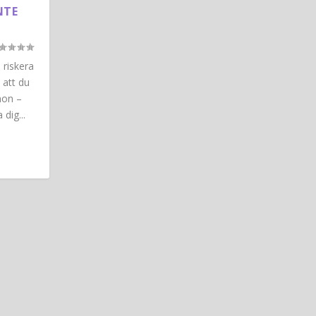
NTE
 riskera
 att du
non –
dig...