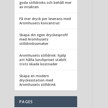
goda stilldrinks och behåll mer
av intäkten
Få mer dryck per leverans med
Aromhusets koncentrat
Skapa din egen dryckesprofil
med Aromhusets
stilldrinkssmaker
Aromhusets stilldrink: hjälp
att hålla lunchpriset stabilt
trots ökade kostnader
Skapa en modern
dryckesstation med
Aromhusets stilldrink
PAGES