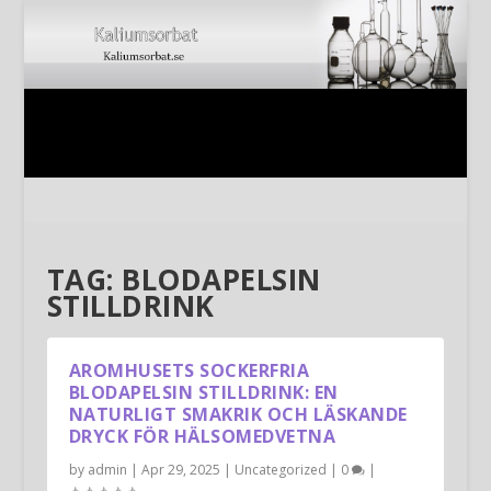
TAG:
BLODAPELSIN
STILLDRINK
AROMHUSETS SOCKERFRIA
BLODAPELSIN STILLDRINK: EN
NATURLIGT SMAKRIK OCH LÄSKANDE
DRYCK FÖR HÄLSOMEDVETNA
by
admin
|
Apr 29, 2025
|
Uncategorized
|
0
|