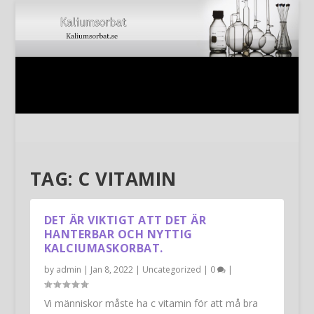
TAG:
C VITAMIN
DET ÄR VIKTIGT ATT DET ÄR
HANTERBAR OCH NYTTIG
KALCIUMASKORBAT.
by
admin
|
Jan 8, 2022
|
Uncategorized
|
0
|
Vi människor måste ha c vitamin för att må bra