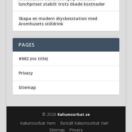
lunchpriset stabilt trots ökade kostnader
Skapa en modern dryckesstation med
Aromhusets stilldrink
PAGES
#662 (no title)
Privacy
Sitemap
© 2026
Kaliumsorbat.se
Kaliumsorbat Hem
Beställ Kaliumsorbat Här!
Sitemap
Privacy