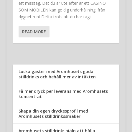
ett misstag. Det du är ute efter är ett CASINO
SOM MOBILEN kan ge dig underhållning ifrån
dygnet runt.Detta trots att du har tagit...
READ MORE
Locka gäster med Aromhusets goda
stilldrinks och behåll mer av intäkten
Få mer dryck per leverans med Aromhusets
koncentrat
Skapa din egen dryckesprofil med
Aromhusets stilldrinkssmaker
Aromhusets stilldrink: hjälp att hålla