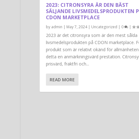
2023: CITRONSYRA ÄR DEN BÄST
SÄLJANDE LIVSMEDELSPRODUKTEN 
CDON MARKETPLACE
by
admin
|
May 7, 2024
|
Uncategorized
|
0
|
2023 är det citronsyra som är den mest sålda
livsmedelsprodukten på CDON marketplace. F
produkt som är relativt okänd för allmänheten
detta en anmärkningsvärd prestation. Citronsy
prisvärd, fraktfri och...
READ MORE