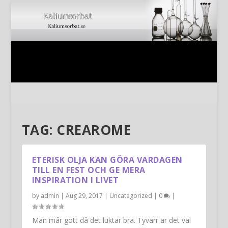
TAG:
CREAROME
ETERISK OLJA KAN GÖRA VARDAGEN
TILL EN FEST OCH GE MERA
INSPIRATION I LIVET
by
admin
|
Aug 29, 2017
|
Uncategorized
|
0
|
Man mår gott då det luktar bra. Tyvärr är det väl