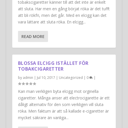
tobakscigaretter känner till att det inte är enkelt
att sluta. Har men en gång börjat röka är det tufft
att bli rökfri, men det går. Med en elcigg kan det
vara lättare att sluta röka. En elcigg...
READ MORE
BLOSSA ELCIGG ISTÄLLET FÖR
TOBAKCIGARETTER
by
admin
|
Jul 10, 2017
|
Uncategorized
|
0
|
Kan man verkligen byta elcigg mot orginella
cigaretter. Många anser att electrocigarette är ett
dåligt alternativ för den som verkligen vill sluta
röka. Men faktum är att så kallade e-cigaretter är
mycket säkrare än vanliga...