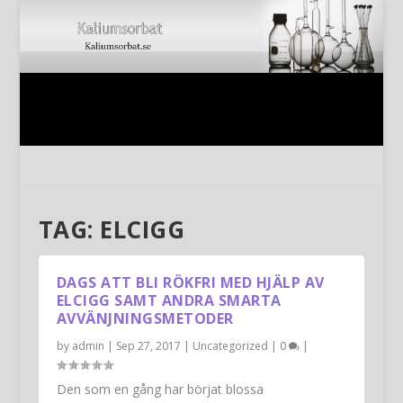
TAG:
ELCIGG
DAGS ATT BLI RÖKFRI MED HJÄLP AV
ELCIGG SAMT ANDRA SMARTA
AVVÄNJNINGSMETODER
by
admin
|
Sep 27, 2017
|
Uncategorized
|
0
|
Den som en gång har börjat blossa