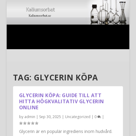
TAG:
GLYCERIN KÖPA
GLYCERIN KÖPA: GUIDE TILL ATT
HITTA HÖGKVALITATIV GLYCERIN
ONLINE
by
admin
|
Sep 30, 2025
|
Uncategorized
|
0
|
Glycerin är en populär ingrediens inom hudvård.