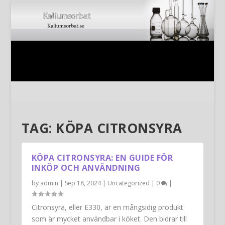
TAG:
KÖPA CITRONSYRA
KÖPA CITRONSYRA: EN GUIDE FÖR
INKÖP OCH ANVÄNDNING
by
admin
|
Sep 18, 2024
|
Uncategorized
|
0
|
Citronsyra, eller E330, är en mångsidig produkt
som är mycket användbar i köket. Den bidrar till