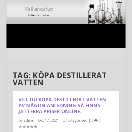
TAG:
KÖPA DESTILLERAT
VATTEN
VILL DU KÖPA DESTILLERAT VATTEN
AV NÅGON ANLEDNING SÅ FINNS
JÄTTEBRA PRISER ONLINE.
by
admin
|
Oct 17, 2021
|
Uncategorized
|
0
|