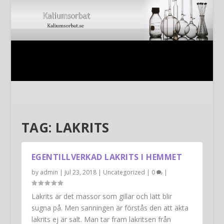
TAG:
LAKRITS
EGENTILLVERKAD LAKRITS I HEMMET
by
admin
|
Jul 23, 2018
|
Uncategorized
|
0
|
Lakrits är det massor som gillar och lätt blir
sugna på. Men sanningen är förstås den att äkta
lakrits ej är salt. Man tar fram lakritsen från