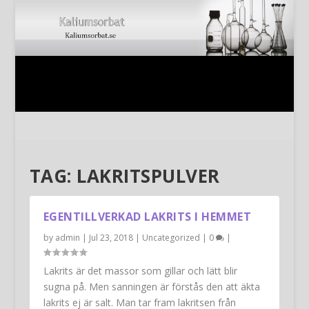
TAG:
LAKRITSPULVER
EGENTILLVERKAD LAKRITS I HEMMET
by
admin
|
Jul 23, 2018
|
Uncategorized
|
0
|
Lakrits är det massor som gillar och lätt blir
sugna på. Men sanningen är förstås den att äkta
lakrits ej är salt. Man tar fram lakritsen från