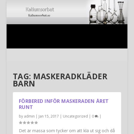
TAG:
MASKERADKLÄDER
BARN
FÖRBERED INFÖR MASKERADEN ÅRET
RUNT
by
admin
|
Jan 15, 2017
|
Uncategorized
|
0
|
Det är massa som tycker om att klä ut sig och då