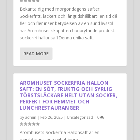
Bekanta dig med morgondagens safter:
Sockerfritt, läckert och långtidshållbartI en tid då
fler och fler inser betydelsen av en sund livsstil
har Aromhuset skapat en banbrytande produkt:
sockerfri hallonsaftDenna unika saft...
READ MORE
AROMHUSET SOCKERFRIA HALLON
SAFT: EN SÖT, FRUKTIG OCH SYRLIG
TÖRSTSLÄCKARE HELT UTAN SOCKER,
PERFEKT FÖR HEMMET OCH
LUNCHRESTAURANGER
by
admin
|
Feb 26, 2025
|
Uncategorized
|
0
|
Aromhusets Sockerfria Hallonsaft är en
revolutionerande nyhet inom