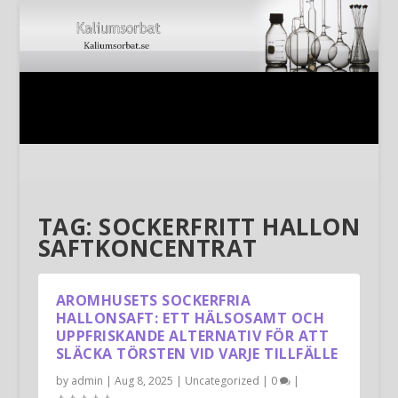
TAG:
SOCKERFRITT HALLON
SAFTKONCENTRAT
AROMHUSETS SOCKERFRIA
HALLONSAFT: ETT HÄLSOSAMT OCH
UPPFRISKANDE ALTERNATIV FÖR ATT
SLÄCKA TÖRSTEN VID VARJE TILLFÄLLE
by
admin
|
Aug 8, 2025
|
Uncategorized
|
0
|