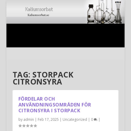
TAG:
STORPACK
CITRONSYRA
FÖRDELAR OCH
ANVÄNDNINGSOMRÅDEN FÖR
CITRONSYRA I STORPACK
by
admin
|
Feb 17, 2025
|
Uncategorized
|
0
|