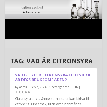
TAG:
VAD ÄR CITRONSYRA
VAD BETYDER CITRONSYRA OCH VILKA
ÄR DESS BRUKSOMRÅDEN?
by
admin
|
Sep 7, 2024
|
Uncategorized
|
0
|
Citronsyra är ett ämne som inte enbart bidrar till
citronens sura smak, utan även har många