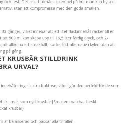
g och fest. Det är ett utmärkt exempel på hur man kan byta ut
ternativ, utan att kompromissa med den goda smaken.
3 gånger, vilket innebär att ett litet flaskinnehåll räcker till en
att 500 ml kan skapa upp till 16,5 liter färdig dryck, och 2-
 att alltid ha ett smakfullt, sockerfritt alternativ i kylen utan att
ång på gång.
T KRUSBÄR STILLDRINK
BRA URVAL?
 innehåller inget extra fruktose, vilket gör den perfekt för de som
entisk smak som nytt krusbär|Smaken matchar färskt
kat krusbär}
är balanserad och passar alla tillfällen.