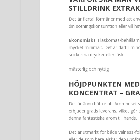
STILLDRINK EXTRAK
Det är flertal förmåner med att anv
din sötningskonsumtion eller vill h
Ekonomiskt
: Flaskornas/behållarna
mycket minimalt. Det är därtill min
sockerfria drycker eller läsk.
mästerlig och nyttig
HÖJDPUNKTEN MED
KONCENTRAT – GRA
Det är ännu bättre att Aromhuset va
erbjuder gratis leverans, vilket gör d
denna fantastiska arom till hands.
Det är utmärkt för både välness-foku
eller de som bara älskar den uppfr