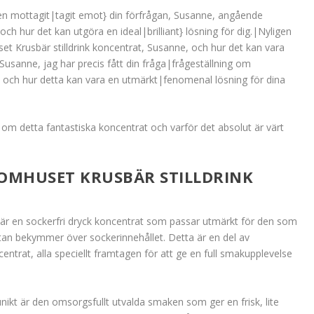
igen mottagit|tagit emot} din förfrågan, Susanne, angående
ch hur det kan utgöra en ideal|brilliant} lösning för dig.|Nyligen
et Krusbär stilldrink koncentrat, Susanne, och hur det kan vara
usanne, jag har precis fått din fråga|frågeställning om
, och hur detta kan vara en utmärkt|fenomenal lösning för dina
l om detta fantastiska koncentrat och varför det absolut är värt
MHUSET KRUSBÄR STILLDRINK
 är en sockerfri dryck koncentrat som passar utmärkt för den som
utan bekymmer över sockerinnehållet. Detta är en del av
entrat, alla speciellt framtagen för att ge en full smakupplevelse
ikt är den omsorgsfullt utvalda smaken som ger en frisk, lite