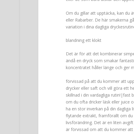
Om du gillar att upptäcka, kan du 
eller Rabarber. De här smakerna går 
variation i dina dagliga dryckesrutin
blandning ett klokt
Det är för att det kombinerar simp
ändå en dryck som smakar fantastis
koncentratet håller länge och ger 
förvissad på att du kommer att upps
drycker eller saft och vill göra ett 
skillnad i din vardagliga rutin!|fas
om du ofta dricker läsk eller juic
ha en stor inverkan på din dagliga l
flytande extrakt, framförallt om du 
livsförändring. Det är en liten avgif
är förvissad om att du kommer att 