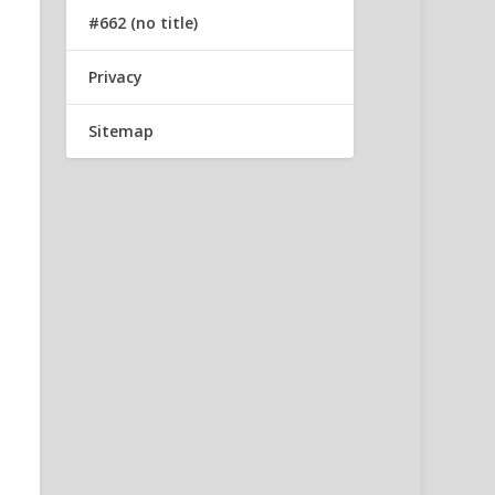
#662 (no title)
Privacy
Sitemap