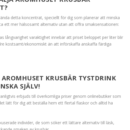
T?
ända detta koncentrat, speciellt för dig som planerar att minska
itta ett mer hälsosamt alternativ utan att offra smaksensationen:
s långvarighet varaktighet innebär att priset beloppet per liter blir
dre kostsamt/ekonomiskt än att införskaffa anskaffa färdiga
 AROMHUSET KRUSBÄR TYSTDRINK
NSKA SJÄLV!
nligtvis erbjuds till överkomliga priser genom onlinebutiker som
et lätt för dig att beställa hem ett flertal flaskor och alltid ha
serade individer, de som söker ett lättare alternativ till läsk,
iskande smaken av krusbär.