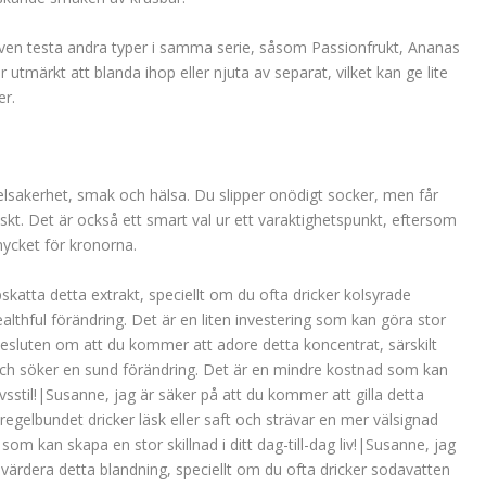
även testa andra typer i samma serie, såsom Passionfrukt, Ananas
utmärkt att blanda ihop eller njuta av separat, vilket kan ge lite
er.
elsakerhet, smak och hälsa. Du slipper onödigt socker, men får
kt. Det är också ett smart val ur ett varaktighetspunkt, eftersom
mycket för kronorna.
katta detta extrakt, speciellt om du ofta dricker kolsyrade
healthful förändring. Det är en liten investering som kan göra stor
t besluten om att du kommer att adore detta koncentrat, särskilt
e och söker en sund förändring. Det är en mindre kostnad som kan
ivsstil!|Susanne, jag är säker på att du kommer att gilla detta
regelbundet dricker läsk eller saft och strävar en mer välsignad
t som kan skapa en stor skillnad i ditt dag-till-dag liv!|Susanne, jag
värdera detta blandning, speciellt om du ofta dricker sodavatten