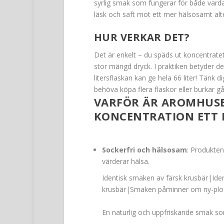
syrlig smak som fungerar för både varda
läsk och saft mot ett mer hälsosamt al
HUR VERKAR DET?
Det är enkelt – du späds ut koncentratet 3
stor mängd dryck. I praktiken betyder det 
litersflaskan kan ge hela 66 liter! Tänk dig
behöva köpa flera flaskor eller burkar g
VARFÖR ÄR AROMHUSE
KONCENTRATION ETT 
Sockerfri och hälsosam
: Produkten
värderar hälsa.
Identisk smaken av färsk krusbär|Id
krusbär|Smaken påminner om ny-ploc
En naturlig och uppfriskande smak som 