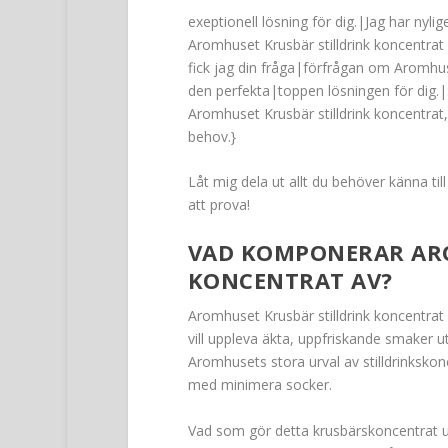
exeptionell lösning för dig.|Jag har nyl
Aromhuset Krusbär stilldrink koncentrat o
fick jag din fråga|förfrågan om Aromhus
den perfekta|toppen lösningen för dig.|S
Aromhuset Krusbär stilldrink koncentrat
behov.}
Låt mig dela ut allt du behöver känna til
att prova!
VAD KOMPONERAR ARO
KONCENTRAT AV?
Aromhuset Krusbär stilldrink koncentrat
vill uppleva äkta, uppfriskande smaker 
Aromhusets stora urval av stilldrinkskonc
med minimera socker.
Vad som gör detta krusbärskoncentrat un