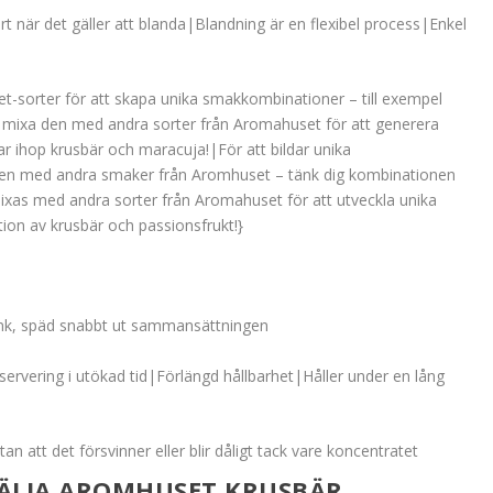
t när det gäller att blanda|Blandning är en flexibel process|Enkel
sorter för att skapa unika smakkombinationer – till exempel
 mixa den med andra sorter från Aromahuset för att generera
r ihop krusbär och maracuja!|För att bildar unika
en med andra smaker från Aromhuset – tänk dig kombinationen
mixas med andra sorter från Aromahuset för att utveckla unika
ion av krusbär och passionsfrukt!}
drink, späd snabbt ut sammansättningen
servering i utökad tid|Förlängd hållbarhet|Håller under en lång
tan att det försvinner eller blir dåligt tack vare koncentratet
ÄLJA AROMHUSET KRUSBÄR