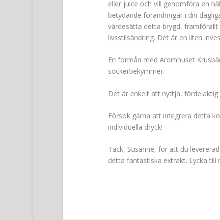
eller juice och vill genomföra en hä
betydande förändringar i din daglig
värdesätta detta brygd, framförallt 
livsstilsändring. Det är en liten inve
En förmån med Aromhuset Krusbär s
sockerbekymmer.
Det är enkelt att nyttja, fördelaktig
Försök gärna att integrera detta ko
individuella dryck!
Tack, Susanne, för att du levererad
detta fantastiska extrakt. Lycka ti