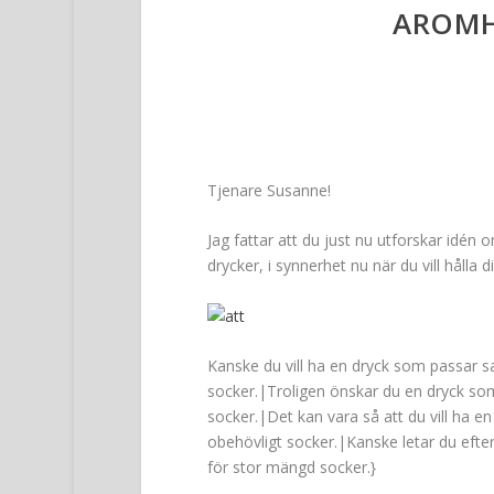
AROMH
Tjenare Susanne!
Jag fattar att du just nu utforskar idé
drycker, i synnerhet nu när du vill hålla
Kanske du vill ha en dryck som passar sam
socker.|Troligen önskar du en dryck som 
socker.|Det kan vara så att du vill ha en 
obehövligt socker.|Kanske letar du efter 
för stor mängd socker.}