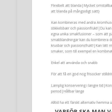
Flexibelt att blanda|Mycket omställbar
att blanda på mångsidigt sätt}
Kan kombineras med andra Aromhuset-
stikkelsbær och passionfrukt!|Du kan
egna unika smakfusioner – som att pa
smakblandningar kan du kombinera d
krusbär och passionsfrukt!|Kan lätt 
smaker, som till exempel en kombinat
Enkel att använda och snabb
För att få en god nog frisocker still
Lämplig konservering i längre tid|Kon
period|Hållbar länge
Alltid ha ett färskt alternativ hemma u
VARFÖR SKA MAN V