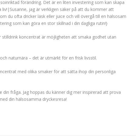
lsoinriktad förändring. Det är en liten investering som kan skapa
a liv!|Susanne, jag är verkligen säker på att du kommer att
om du ofta dricker läsk eller juice och vill övergå till en hälsosam
stering som kan göra en stor skillnad i din dagliga rutin!}
tilldrink koncentrat är möjligheten att smaka godhet utan
 och naturnära – det är utmärkt för en frisk livsstil.
ncentrat med olika smaker för att sätta ihop din personliga
e din fråga. Jag hoppas du känner dig mer inspirerad att prova
ll med din hälsosamma dryckesresa!