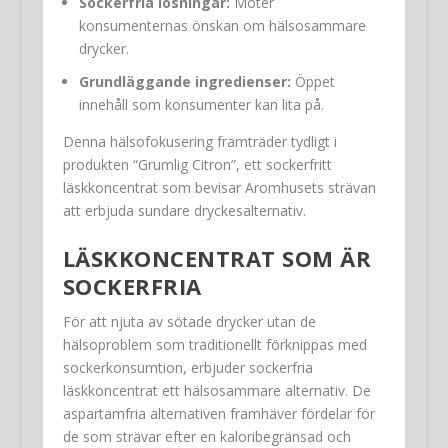
Sockerfria lösningar:
Möter
konsumenternas önskan om hälsosammare
drycker.
Grundläggande ingredienser:
Öppet
innehåll som konsumenter kan lita på.
Denna hälsofokusering framträder tydligt i
produkten “Grumlig Citron”, ett sockerfritt
läskkoncentrat som bevisar Aromhusets strävan
att erbjuda sundare dryckesalternativ.
LÄSKKONCENTRAT SOM ÄR
SOCKERFRIA
För att njuta av sötade drycker utan de
hälsoproblem som traditionellt förknippas med
sockerkonsumtion, erbjuder sockerfria
läskkoncentrat ett hälsosammare alternativ. De
aspartamfria alternativen framhäver fördelar för
de som strävar efter en kaloribegränsad och