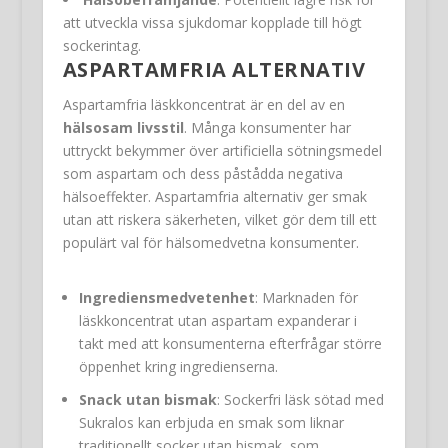
att utveckla vissa sjukdomar kopplade till högt
sockerintag.
ASPARTAMFRIA ALTERNATIV
Aspartamfria läskkoncentrat är en del av en
hälsosam livsstil
. Många konsumenter har
uttryckt bekymmer över artificiella sötningsmedel
som aspartam och dess påstådda negativa
hälsoeffekter. Aspartamfria alternativ ger smak
utan att riskera säkerheten, vilket gör dem till ett
populärt val för hälsomedvetna konsumenter.
Ingrediensmedvetenhet
: Marknaden för
läskkoncentrat utan aspartam expanderar i
takt med att konsumenterna efterfrågar större
öppenhet kring ingredienserna.
Snack utan bismak
: Sockerfri läsk sötad med
Sukralos kan erbjuda en smak som liknar
traditionellt socker utan bismak, som