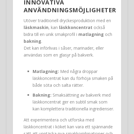
INNOVATIVA
ANVÄNDNINGSMÖJLIGHETER
Utöver traditionell dryckesproduktion med en
läskmaskin
, kan
läskkoncentrat
också
bidra till en unik smakprofil i
matlagning
och
bakning
.
Det kan införlivas i såser, marinader, eller
användas som en glasyr på bakverk.
Matlagning:
Med några droppar
läskkoncentrat kan du förhöja smaken på
både söta och salta rätter.
Bakning:
Smaksättning av bakverk med
läskkoncentrat ger en subtil smak som
kan komplettera traditionella ingredienser.
Att experimentera och utforska med
läskkoncentrat i köket kan vara ett spännande
sätt att upptäcka nya smakkombinationer och