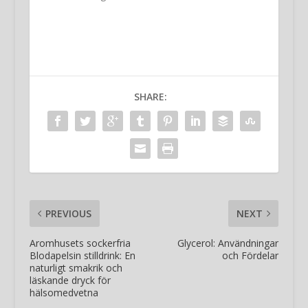
SHARE:
PREVIOUS
NEXT
Aromhusets sockerfria
Glycerol: Användningar
Blodapelsin stilldrink: En
och Fördelar
naturligt smakrik och
läskande dryck för
hälsomedvetna