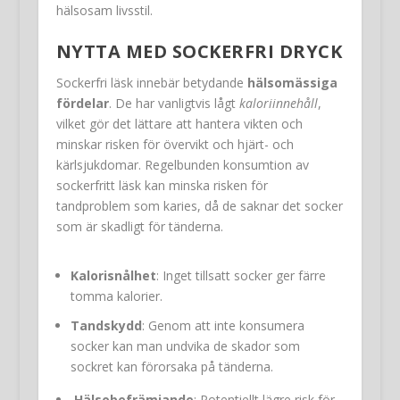
hälsosam livsstil.
NYTTA MED SOCKERFRI DRYCK
Sockerfri läsk innebär betydande
hälsomässiga
fördelar
. De har vanligtvis lågt
kaloriinnehåll
,
vilket gör det lättare att hantera vikten och
minskar risken för övervikt och hjärt- och
kärlsjukdomar. Regelbunden konsumtion av
sockerfritt läsk kan minska risken för
tandproblem som karies, då de saknar det socker
som är skadligt för tänderna.
Kalorisnålhet
: Inget tillsatt socker ger färre
tomma kalorier.
Tandskydd
: Genom att inte konsumera
socker kan man undvika de skador som
sockret kan förorsaka på tänderna.
Hälsobefrämjande
: Potentiellt lägre risk för