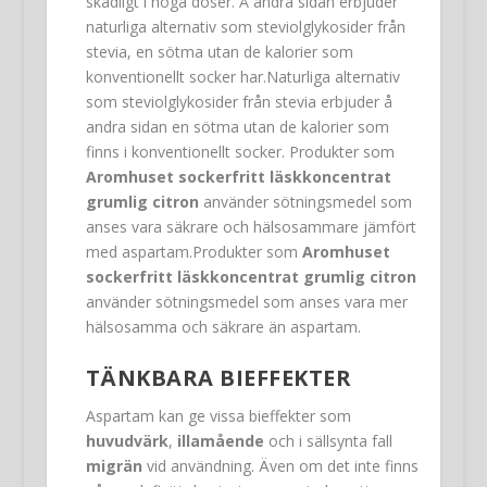
skadligt i höga doser. Å andra sidan erbjuder
naturliga alternativ som steviolglykosider från
stevia, en sötma utan de kalorier som
konventionellt socker har.Naturliga alternativ
som steviolglykosider från stevia erbjuder å
andra sidan en sötma utan de kalorier som
finns i konventionellt socker. Produkter som
Aromhuset sockerfritt läskkoncentrat
grumlig citron
använder sötningsmedel som
anses vara säkrare och hälsosammare jämfört
med aspartam.Produkter som
Aromhuset
sockerfritt läskkoncentrat grumlig citron
använder sötningsmedel som anses vara mer
hälsosamma och säkrare än aspartam.
TÄNKBARA BIEFFEKTER
Aspartam kan ge vissa bieffekter som
huvudvärk
,
illamående
och i sällsynta fall
migrän
vid användning. Även om det inte finns