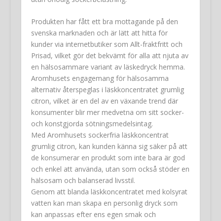
Produkten har fått ett bra mottagande på den
svenska marknaden och är lätt att hitta för
kunder via internetbutiker som Allt-fraktfritt och
Prisad, vilket gör det bekvämt för alla att njuta av
en hälsosammare variant av läskedryck hemma.
Aromhusets engagemang för hälsosamma
alternativ återspeglas i läskkoncentratet grumlig
citron, vilket är en del av en växande trend där
konsumenter blir mer medvetna om sitt socker-
och konstgjorda sötningsmedelsintag.
Med Aromhusets sockerfria läskkoncentrat
grumlig citron, kan kunden känna sig säker på att
de konsumerar en produkt som inte bara är god
och enkel att använda, utan som också stöder en
hälsosam och balanserad livsstil.
Genom att blanda läskkoncentratet med kolsyrat
vatten kan man skapa en personlig dryck som
kan anpassas efter ens egen smak och