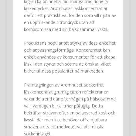
lägre i kaloriinnehåll än många traditionella
läskedrycker. Aromhuset läskkoncentrat är
därför ett praktiskt val för den som vill njuta av
en uppfriskande citrondryck utan att
kompromissa med sin hälsosamma livsstil.
Produktens popularitet styrks av dess enkelhet
och anpassningsförmåga. Koncentratet kan
enkelt användas av konsumenter för att skapa
läsk i den styrka och sötma de önskar, vilket
bidrar till dess popularitet på marknaden.
Framtagningen av Aromhuset sockerfritt
läskkoncentrat grumlig citron reflekterar en
växande trend där efterfrågan på hälsosamma
val i vardagen blir alltmer påtaglig. Detta
bekräftar strävan efter en balanserad kost och
livsstil där man inte behöver offra njutbara
smaker trots ett medvetet val att minska
sockerintaget.