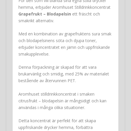
För den som vill blanda sina egna stilla drycker
hemma, erbjuder Aromhuset Stilldrinkkoncentrat
Grapefrukt – Blodapelsin
ett fräscht och
smakrikt alternativ.
Med en kombination av grapefruktens sura smak
och blodapelsinens söta och djupa toner,
erbjuder koncentratet en jämn och uppfriskande
smakupplevelse.
Denna förpackning är skapad för att vara
brukarvänlig och smidig, med 25% av materialet
bestående av återvunnen PET.
Aromhuset stilldrinkkoncentrat i smaken
citrusfrukt – blodapelsin är mångsidigt och kan
användas i många olika situationer.
Detta koncentrat är perfekt för att skapa
uppfriskande drycker hemma, förbättra