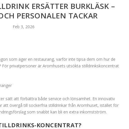
LDRINK ERSÄTTER BURKLÄSK –
OCH PERSONALEN TACKAR
Feb 3, 2026
gon som äger en restaurang, varför inte tipsa dem om hur de
För privatpersoner är Aromhusets utsökta stilldrinkskoncentrat
uranger
ter sätt att förbättra både service och lönsamhet. En innovativ
tt övergå till sockerfria stilldrinkar från Aromhuset, istället för
t ändringsförslag som snabbt kan bli en extra inkomstström.
TILLDRINKS-KONCENTRAT?