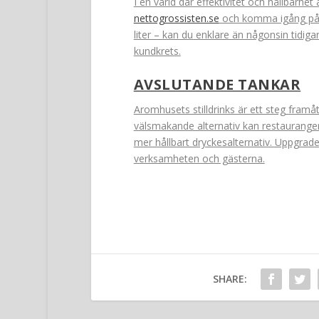
I en värld där effektivitet och hållbarhet
nettogrossisten.se
och komma igång på no
liter – kan du enklare än någonsin tidig
kundkrets.
AVSLUTANDE TANKAR
Aromhusets stilldrinks är ett steg fram
välsmakande alternativ kan restaurange
mer hållbart dryckesalternativ. Uppgrade
verksamheten och gästerna.
SHARE: