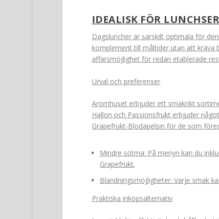
IDEALISK FÖR LUNCHSE
Dagsluncher är särskilt optimala för den
komplement till måltider utan att kräva b
affärsmöjlighet för redan etablerade res
Urval och preferenser
Aromhuset erbjuder ett smakrikt sortim
Hallon och Passionsfrukt erbjuder någo
Grapefrukt-Blodapelsin för de som föred
Mindre sötma: På menyn kan du inklud
Grapefrukt.
Blandningsmöjligheter: Varje smak kan
Praktiska inköpsalternativ