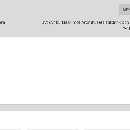
NE
era
Byt dyr burkläsk mot Aromhusets stilldrink och
var