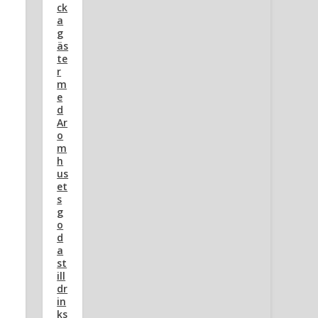
ck
a
g
äs
te
r
m
e
d
Ar
o
m
h
us
et
s
g
o
d
a
st
ill
dr
in
ks