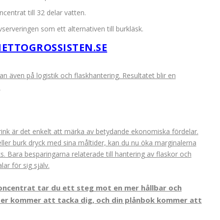
centrat till 32 delar vatten.
serveringen som ett alternativen till burkläsk.
ETTOGROSSISTEN.SE
n även på logistik och flaskhantering. Resultatet blir en
.
drink är det enkelt att märka av betydande ekonomiska fördelar.
eller burk dryck med sina måltider, kan du nu öka marginalerna
s. Bara besparingarna relaterade till hantering av flaskor och
ar för sig själv.
oncentrat tar du ett steg mot en mer hållbar och
er kommer att tacka dig, och din plånbok kommer att