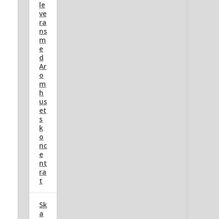
le
ve
ra
ns
m
e
d
Ar
o
m
h
us
et
s
k
o
nc
e
nt
ra
t
Sk
a