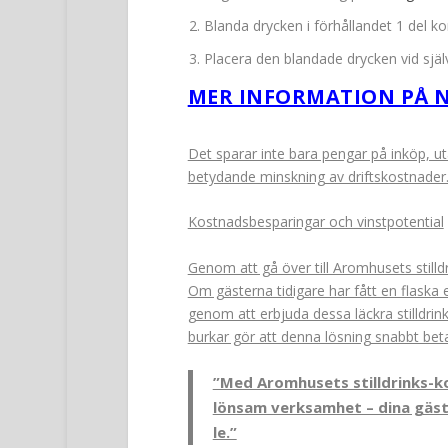
Blanda drycken i förhållandet 1 del kon
Placera den blandade drycken vid själv
MER INFORMATION PÅ N
Det sparar inte bara pengar på inköp, uta
betydande minskning av driftskostnader
Kostnadsbesparingar och vinstpotential
Genom att gå över till Aromhusets still
Om gästerna tidigare har fått en flaska 
genom att erbjuda dessa läckra stilldrink
burkar gör att denna lösning snabbt betal
”Med Aromhusets stilldrinks-k
lönsam verksamhet – dina gäst
le.”