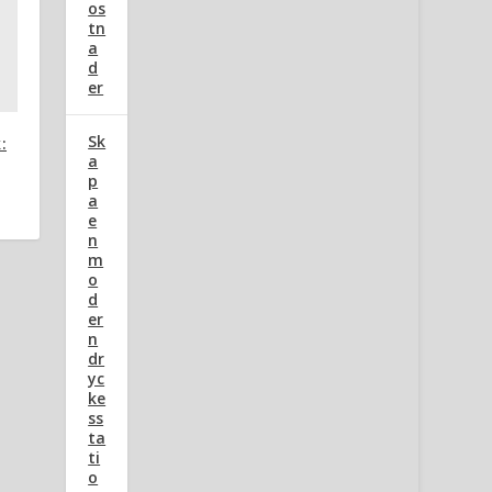
os
tn
a
d
er
Sk
:
a
p
a
e
n
m
o
d
er
n
dr
yc
ke
ss
ta
ti
o