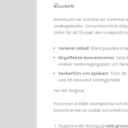
Aromhuset har utvecklat ett sortiment av
smakupplevelse. Dessa koncentrat erbju
sorter för att få exakt den smakprofil som
Varierat utbud:
Bland populära smake
Högeffektiv koncentration:
Varje l
innebär mindre lagringsplats och färre
Sockerfritt och njutbart:
Trots att 
vare ett innovativt sötningsmedel.
Hur det fungerar
Processen är både okomplicerad och kos
koncentrat kan du snabbt och enkelt börj
Registrera ditt företag på
nettogrossi