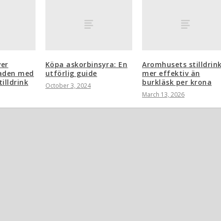
ver
Köpa askorbinsyra: En
Aromhusets stilldrink
aden med
utförlig guide
mer effektiv än
illdrink
burkläsk per krona
October 3, 2024
March 13, 2026