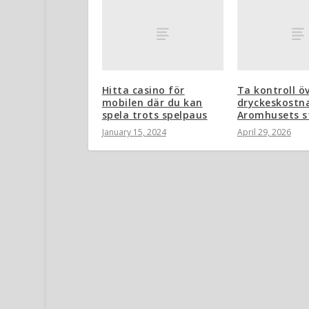
Hitta casino för
Ta kontroll ö
mobilen där du kan
dryckeskostn
spela trots spelpaus
Aromhusets st
January 15, 2024
April 29, 2026