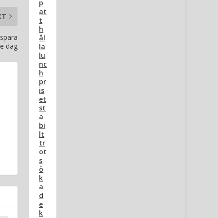
p
at
XT
t
h
 spara
ål
je dag
la
lu
nc
h
pr
is
et
st
a
bi
lt
tr
ot
s
ö
k
a
d
e
k