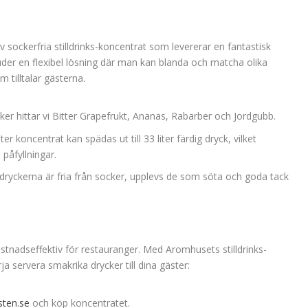
 sockerfria stilldrinks-koncentrat som levererar en fantastisk
der en flexibel lösning där man kan blanda och matcha olika
 tilltalar gästerna.
r hittar vi Bitter Grapefrukt, Ananas, Rabarber och Jordgubb.
iter koncentrat kan spädas ut till 33 liter färdig dryck, vilket
 påfyllningar.
dryckerna är fria från socker, upplevs de som söta och goda tack
tnadseffektiv för restauranger. Med Aromhusets stilldrinks-
a servera smakrika drycker till dina gäster:
sten.se
och köp koncentratet.