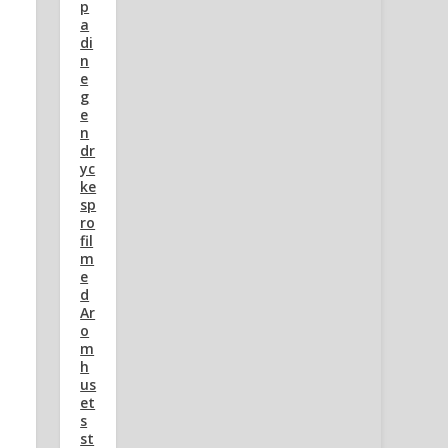
p
a
di
n
e
g
e
n
dr
yc
ke
sp
ro
fil
m
e
d
Ar
o
m
h
us
et
s
st