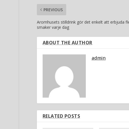
PREVIOUS
Aromhusets stilldrink gör det enkelt att erbjuda fl
smaker varje dag
ABOUT THE AUTHOR
admin
RELATED POSTS