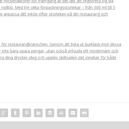
 är nyckelfaktorer för framgång är det lätt att registrera sig via
lltid. Med tre olika förpackningsstorlekar – från 500 ml till 5
are anpassa ditt inköp efter storleken på din restaurang och
åt för restaurangbranschen. Genom att byta ut burkläsk mot dessa
r inte bara spara pengar, utan också erbjuda ett modernare och
ra dina drycker idag och upplev skillnaden det innebär för både