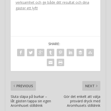
verksamhet och ge både ditt resultat och dina
gäster ett lyft!
SHARE:
PREVIOUS
NEXT
Sluta släpa på burkar –
Gör det enkelt att välja
låt gästen tappa sin egen
prisvärd dryck med
Aromhuset-stilldrink
Aromhusets stilldrink