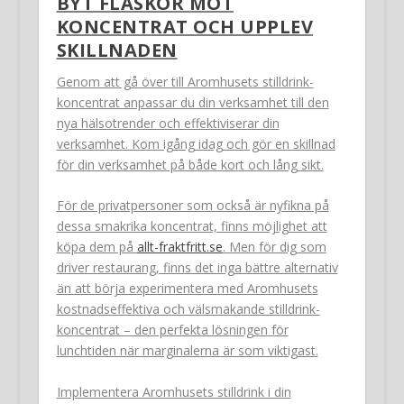
BYT FLASKOR MOT
KONCENTRAT OCH UPPLEV
SKILLNADEN
Genom att gå över till Aromhusets stilldrink-
koncentrat anpassar du din verksamhet till den
nya hälsotrender och effektiviserar din
verksamhet. Kom igång idag och gör en skillnad
för din verksamhet på både kort och lång sikt.
För de privatpersoner som också är nyfikna på
dessa smakrika koncentrat, finns möjlighet att
köpa dem på
allt-fraktfritt.se
. Men för dig som
driver restaurang, finns det inga bättre alternativ
än att börja experimentera med Aromhusets
kostnadseffektiva och välsmakande stilldrink-
koncentrat – den perfekta lösningen för
lunchtiden när marginalerna är som viktigast.
Implementera Aromhusets stilldrink i din