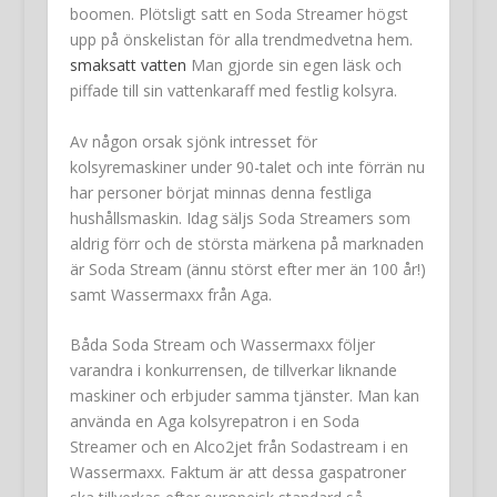
boomen. Plötsligt satt en Soda Streamer högst
upp på önskelistan för alla trendmedvetna hem.
smaksatt vatten
Man gjorde sin egen läsk och
piffade till sin vattenkaraff med festlig kolsyra.
Av någon orsak sjönk intresset för
kolsyremaskiner under 90-talet och inte förrän nu
har personer börjat minnas denna festliga
hushållsmaskin. Idag säljs Soda Streamers som
aldrig förr och de största märkena på marknaden
är Soda Stream (ännu störst efter mer än 100 år!)
samt Wassermaxx från Aga.
Båda Soda Stream och Wassermaxx följer
varandra i konkurrensen, de tillverkar liknande
maskiner och erbjuder samma tjänster. Man kan
använda en Aga kolsyrepatron i en Soda
Streamer och en Alco2jet från Sodastream i en
Wassermaxx. Faktum är att dessa gaspatroner