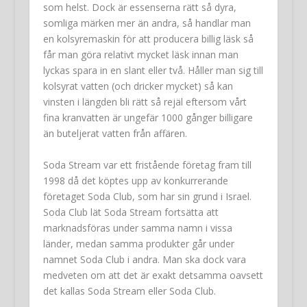
som helst. Dock är essenserna rätt så dyra,
somliga märken mer än andra, så handlar man
en kolsyremaskin för att producera billig läsk så
får man göra relativt mycket läsk innan man
lyckas spara in en slant eller två. Håller man sig till
kolsyrat vatten (och dricker mycket) så kan
vinsten i längden bli rätt så rejäl eftersom vårt
fina kranvatten är ungefär 1000 gånger billigare
än buteljerat vatten från affären.
Soda Stream var ett fristående företag fram till
1998 då det köptes upp av konkurrerande
företaget Soda Club, som har sin grund i Israel.
Soda Club lät Soda Stream fortsätta att
marknadsföras under samma namn i vissa
länder, medan samma produkter går under
namnet Soda Club i andra. Man ska dock vara
medveten om att det är exakt detsamma oavsett
det kallas Soda Stream eller Soda Club.