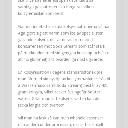
ska tillverkas efter europeisk standard så
samtliga gaspatroner ska fungera i vilken
kolsyremaskin som helst.
När det innefattar exakt kolsyrepatronerna så har
Aga gjort sig ett namn som lite av specialister
gällande kolsyra, det är deras trumfkort i
konkurrensen mot Soda Stream som står stark
på marknaden med sin gedigna kunskap och (inte
att förglömma!) sitt ovärderliga nostalgivärde.
En kolsyrepatron i dagens standardstorlek (de
man får med vid nyköp av kolsyremaskiner från bl
a Wassermaxx samt Soda Stream) består av 425
gram kolsyra, vilket räcker åt ungefär 50 liter
vatten. Gillar man lätt kolsyrat vatten kan det
räcka längre och tvärtom.
Vill man ha läsk så kan man inhandla essenser
och addera under processen, det är hur enkelt