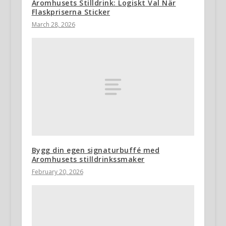
Aromhusets Stilldrink: Logiskt Val När
Flaskpriserna Sticker
March 28, 2026
Bygg din egen signaturbuffé med
Aromhusets stilldrinkssmaker
February 20, 2026