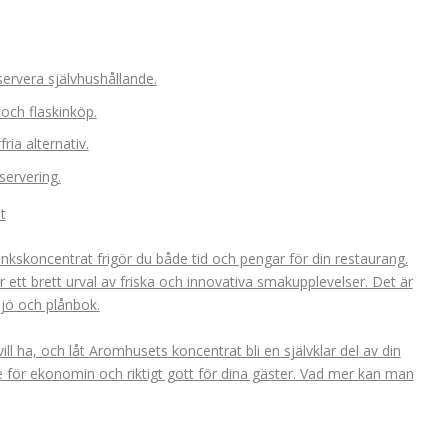
servera självhushållande.
och flaskinköp.
ria alternativ.
servering.
t
inkskoncentrat frigör du både tid och pengar för din restaurang.
r ett brett urval av friska och innovativa smakupplevelser. Det är
ljö och plånbok.
ll ha, och låt Aromhusets koncentrat bli en självklar del av din
e för ekonomin och riktigt gott för dina gäster. Vad mer kan man