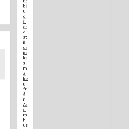
Er
bj
u
d
fl
er
a
st
ill
dr
in
ks
s
m
a
ke
r
fr
å
n
Ar
o
m
h
us