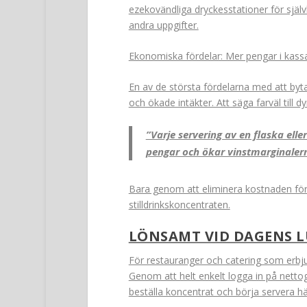
ezekovändliga dryckesstationer för självh
andra uppgifter.
Ekonomiska fördelar: Mer pengar i kass
En av de största fördelarna med att byta 
och ökade intäkter. Att säga farväl till d
”Varje servering av en flaska elle
pengar och ökar vinstmarginaler
Bara genom att eliminera kostnaden för b
stilldrinkskoncentraten.
LÖNSAMT VID DAGENS 
För restauranger och catering som erbju
Genom att helt enkelt logga in på nett
beställa koncentrat och börja servera hä