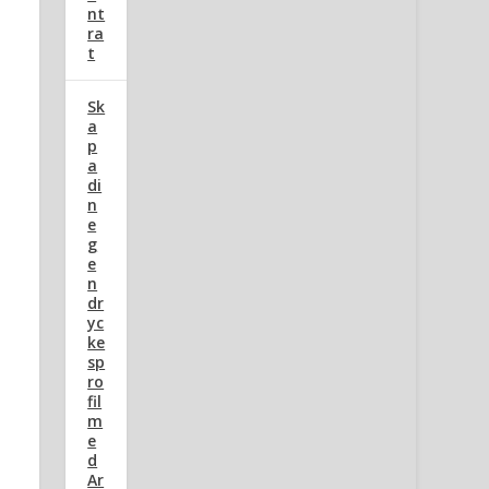
nt
ra
t
Sk
a
p
a
di
n
e
g
e
n
dr
yc
ke
sp
ro
fil
m
e
d
Ar