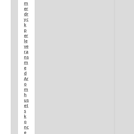
m
er
dr
yc
k
p
er
le
ve
ra
ns
m
e
d
Ar
o
m
h
us
et
s
k
o
nc
e