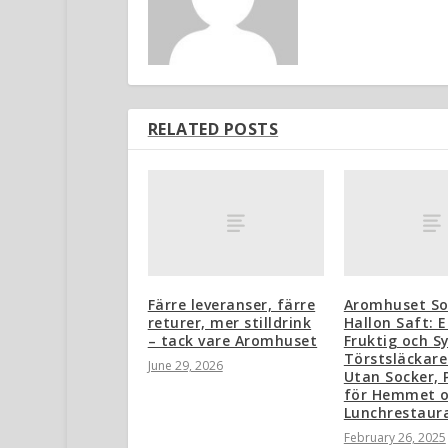
RELATED POSTS
Färre leveranser, färre
Aromhuset So
returer, mer stilldrink
Hallon Saft: E
– tack vare Aromhuset
Fruktig och Sy
Törstsläckare
June 29, 2026
Utan Socker, 
för Hemmet 
Lunchrestaur
February 26, 2025