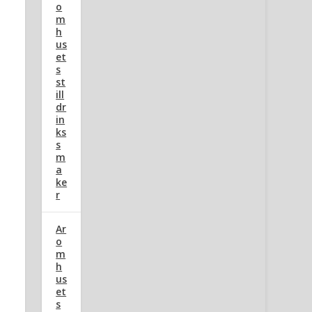
o
m
h
us
et
s
st
ill
dr
in
ks
s
m
a
ke
r
Ar
o
m
h
us
et
s