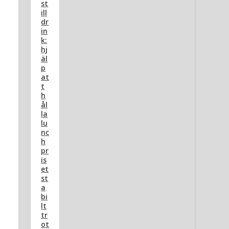
st
ill
dr
in
k:
hj
äl
p
at
t
h
ål
la
lu
nc
h
pr
is
et
st
a
bi
lt
tr
ot