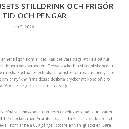
SETS STILLDRINK OCH FRIGÖR
 TID OCH PENGAR
Jun 5, 2026
änner någon som är det, kan det vara dags att kika på hur
olutionera verksamheten. Dessa sockerfria stilldrinkskoncentrat
åde minska kostnader och öka inkomster för restauranger, cafeer
som är nyfikna finns dessa delikata drycker att köpa på allt-
ka fördelar de ger just din restaurang.
kerfria stilldrinkkoncentrat som enkelt kan spädas ut i vatten.
 till 10% socker, men Aromhusets stilldrinkar är sötade med ett
edel, som är hela 600 gånger sötare än vanligt socker. Bara