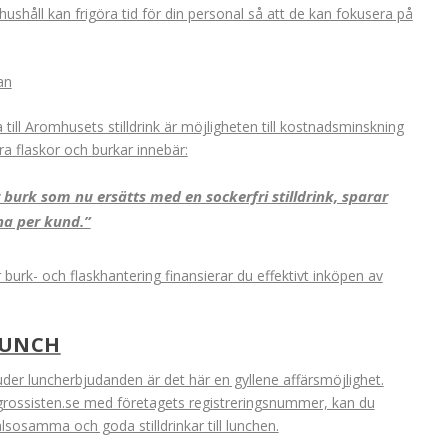
ushåll kan frigöra tid för din personal så att de kan fokusera på
an
till Aromhusets stilldrink är möjligheten till kostnadsminskning
yra flaskor och burkar innebär:
r burk som nu ersätts med en sockerfri stilldrink, sparar
na per kund.”
urk- och flaskhantering finansierar du effektivt inköpen av
LUNCH
der luncherbjudanden är det här en gyllene affärsmöjlighet.
ogrossisten.se med företagets registreringsnummer, kan du
lsosamma och goda stilldrinkar till lunchen.