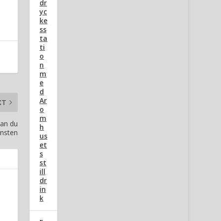
dr
yc
ke
ss
ta
ti
o
n
m
e
d
Ar
XT
o
m
dan du
h
insten
us
et
s
st
ill
dr
in
k