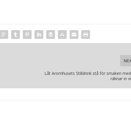
NE
Låt Aromhusets Stilldrink stå för smaken me
räknar in v