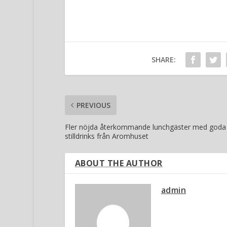
SHARE:
PREVIOUS
Fler nöjda återkommande lunchgäster med goda
stilldrinks från Aromhuset
ABOUT THE AUTHOR
admin