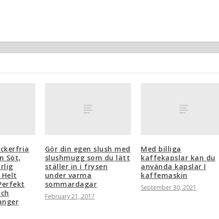
ckerfria
Gör din egen slush med
Med billiga
n Söt,
slushmugg som du lätt
kaffekapslar kan du
rlig
ställer in i frysen
använda kapslar I
 Helt
under varma
kaffemaskin
Perfekt
sommardagar
September 30, 2021
och
February 21, 2017
anger