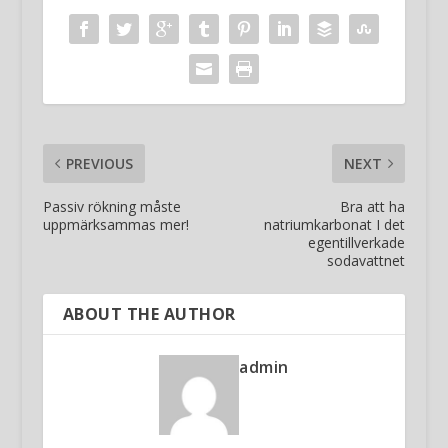
PREVIOUS
NEXT
Passiv rökning måste
Bra att ha
uppmärksammas mer!
natriumkarbonat I det
egentillverkade
sodavattnet
ABOUT THE AUTHOR
admin