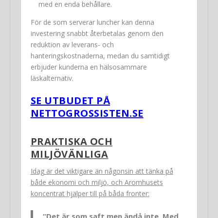
med en enda behållare.
För de som serverar luncher kan denna
investering snabbt återbetalas genom den
reduktion av leverans- och
hanteringskostnaderna, medan du samtidigt
erbjuder kunderna en hälsosammare
läskalternativ.
SE UTBUDET PÅ
NETTOGROSSISTEN.SE
PRAKTISKA OCH
MILJÖVÄNLIGA
Idag är det viktigare än någonsin att tänka på
både ekonomi och miljö, och Aromhusets
koncentrat hjälper till på båda fronter:
“Det är som saft men ändå inte. Med