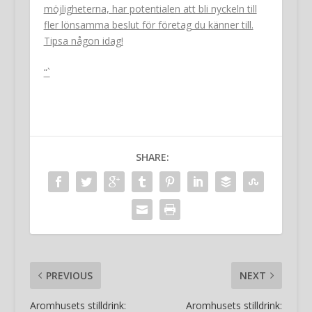
möjligheterna, har potentialen att bli nyckeln till
fler lönsamma beslut för företag du känner till.
Tipsa någon idag!
“`
SHARE:
PREVIOUS
NEXT
Aromhusets stilldrink:
Aromhusets stilldrink: