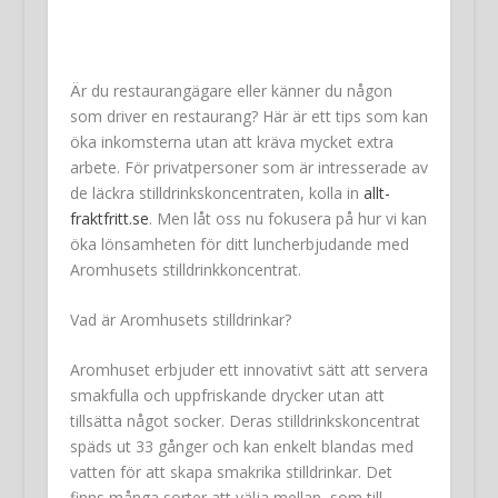
Är du restaurangägare eller känner du någon
som driver en restaurang? Här är ett tips som kan
öka inkomsterna utan att kräva mycket extra
arbete. För privatpersoner som är intresserade av
de läckra stilldrinkskoncentraten, kolla in
allt-
fraktfritt.se
. Men låt oss nu fokusera på hur vi kan
öka lönsamheten för ditt luncherbjudande med
Aromhusets stilldrinkkoncentrat.
Vad är Aromhusets stilldrinkar?
Aromhuset erbjuder ett innovativt sätt att servera
smakfulla och uppfriskande drycker utan att
tillsätta något socker. Deras stilldrinkskoncentrat
späds ut 33 gånger och kan enkelt blandas med
vatten för att skapa smakrika stilldrinkar. Det
finns många sorter att välja mellan, som till