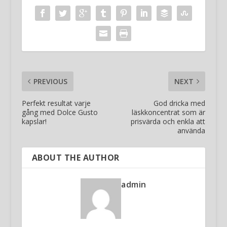
PREVIOUS
NEXT
Perfekt resultat varje
God dricka med
gång med Dolce Gusto
läskkoncentrat som är
kapslar!
prisvärda och enkla att
använda
ABOUT THE AUTHOR
admin