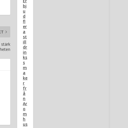
Er
bj
u
d
fl
er
a
XT
st
ill
h stärk
dr
heten
in
ks
s
m
a
ke
r
fr
å
n
Ar
o
m
h
us