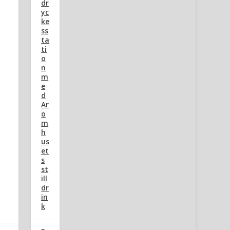
dr
yc
ke
ss
ta
ti
o
n
m
e
d
Ar
o
m
h
us
et
s
st
ill
dr
in
k