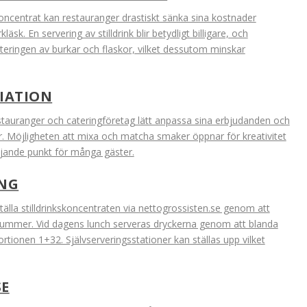
oncentrat kan restauranger drastiskt sänka sina kostnader
äsk. En servering av stilldrink blir betydligt billigare, och
eringen av burkar och flaskor, vilket dessutom minskar
RIATION
stauranger och cateringföretag lätt anpassa sina erbjudanden och
r. Möjligheten att mixa och matcha smaker öppnar för kreativitet
äljande punkt för många gäster.
ING
älla stilldrinkskoncentraten via nettogrossisten.se genom att
snummer. Vid dagens lunch serveras dryckerna genom att blanda
rtionen 1+32. Självserveringsstationer kan ställas upp vilket
SE