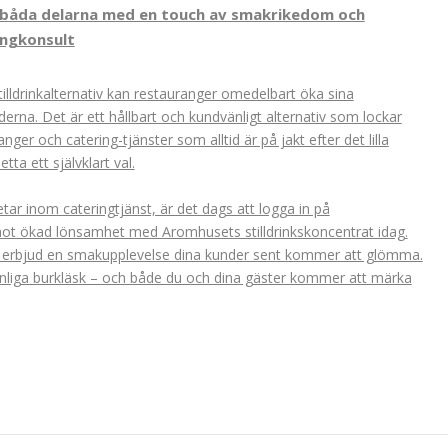
r båda delarna med en touch av smakrikedom och
angkonsult
ldrinkalternativ kan restauranger omedelbart öka sina
erna. Det är ett hållbart och kundvänligt alternativ som lockar
ger och catering-tjänster som alltid är på jakt efter det lilla
ta ett självklart val.
tar inom cateringtjänst, är det dags att logga in på
 mot ökad lönsamhet med Aromhusets stilldrinkskoncentrat idag.
h erbjud en smakupplevelse dina kunder sent kommer att glömma.
anliga burkläsk – och både du och dina gäster kommer att märka