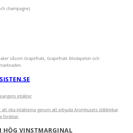
r och champagne)
aker såsom Grapefrukt, Grapefrukt-Blodapelsin och
 marknaden.
ISTEN.SE
urangens intäkter
t att öka intäkterna genom att erbjuda Aromhusets stilldrinkar
a fördelar:
H HÖG VINSTMARGINAL