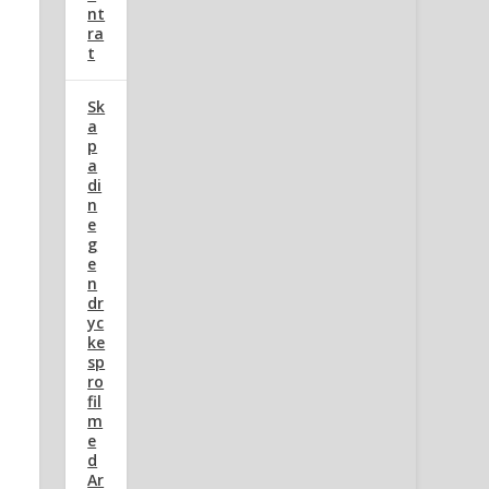
nt
ra
t
Sk
a
p
a
di
n
e
g
e
n
dr
yc
ke
sp
ro
fil
m
e
d
Ar