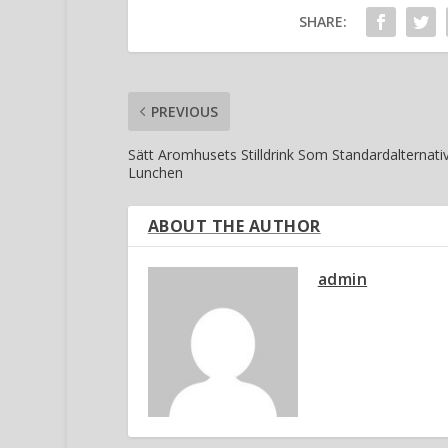
SHARE:
PREVIOUS
Sätt Aromhusets Stilldrink Som Standardalternativ 
Lunchen
ABOUT THE AUTHOR
admin