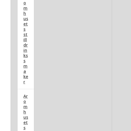
o
m
h
us
et
s
st
ill
dr
in
ks
s
m
a
ke
r
Ar
o
m
h
us
et
s