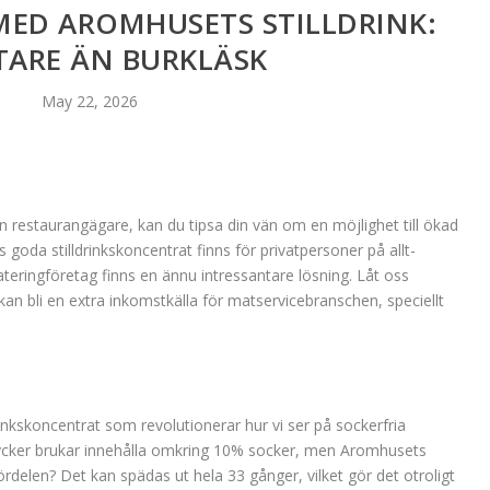
MED AROMHUSETS STILLDRINK:
TARE ÄN BURKLÄSK
May 22, 2026
restaurangägare, kan du tipsa din vän om en möjlighet till ökad
oda stilldrinkskoncentrat finns för privatpersoner på allt-
ateringföretag finns en ännu intressantare lösning. Låt oss
kan bli en extra inkomstkälla för matservicebranschen, speciellt
drinkskoncentrat som revolutionerar hur vi ser på sockerfria
drycker brukar innehålla omkring 10% socker, men Aromhusets
 fördelen? Det kan spädas ut hela 33 gånger, vilket gör det otroligt