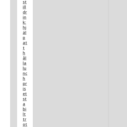
st
ill
dr
in
k:
hj
äl
p
at
t
h
ål
la
lu
nc
h
pr
is
et
st
a
bi
lt
tr
ot