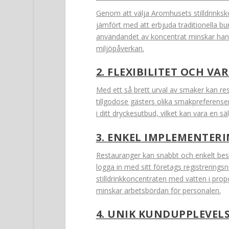
Genom att välja Aromhusets stilldrinksk
jämfört med att erbjuda traditionella burkl
användandet av koncentrat minskar hant
miljöpåverkan.
2. FLEXIBILITET OCH VA
Med ett så brett urval av smaker kan re
tillgodose gästers olika smakpreferense
i ditt dryckesutbud, vilket kan vara en s
3. ENKEL IMPLEMENTER
Restauranger kan snabbt och enkelt best
logga in med sitt företags registrering
stilldrinkkoncentraten med vatten i propo
minskar arbetsbördan för personalen.
4. UNIK KUNDUPPLEVEL