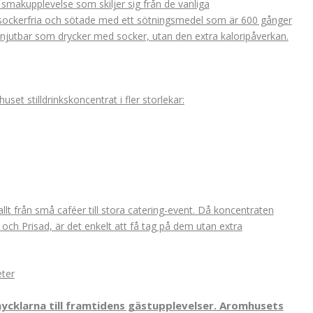
k smakupplevelse som skiljer sig från de vanliga
sockerfria och sötade med ett sötningsmedel som är 600 gånger
a njutbar som drycker med socker, utan den extra kaloripåverkan.
set stilldrinkskoncentrat i fler storlekar:
 allt från små caféer till stora catering-event. Då koncentraten
e och Prisad, är det enkelt att få tag på dem utan extra
eter
 nycklarna till framtidens gästupplevelser. Aromhusets