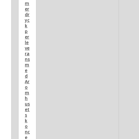
m
er
dr
yc
k
p
er
le
ve
ra
ns
m
e
d
Ar
o
m
h
us
et
s
k
o
nc
e