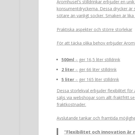
Aromhuset’s stilldrinkar erbjuder en uni
konsumentdryckerna. Dessa drycker är 
sötare än vanligt socker. Smaken är lik
Praktiska aspekter och större storlekar
För att täcka olika behov erbjuder Aromhu
500ml
– ger 16,5 liter stilldrink
2 liter
– ger 66 liter stilldrink
5 liter
– ger 165 liter stilldrink
Dessa storlekval erbjuder flexibilitet för
säljs via webshopar som allt-fraktfritt.s
fraktkostnader.
Avslutande tankar och framtida möjligh
“Flexibilitet och innovation är