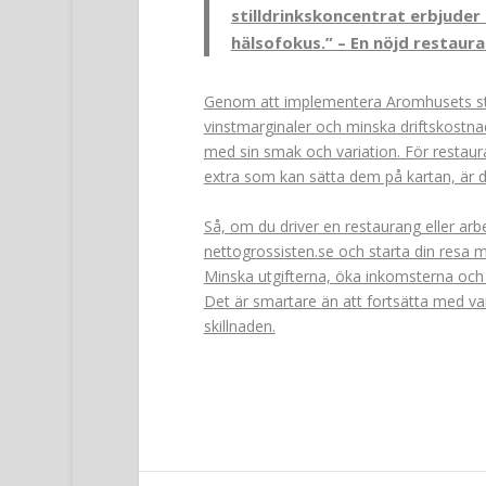
stilldrinkskoncentrat erbjude
hälsofokus.” – En nöjd restaur
Genom att implementera Aromhusets stil
vinstmarginaler och minska driftskostnad
med sin smak och variation. För restauran
extra som kan sätta dem på kartan, är det
Så, om du driver en restaurang eller arbe
nettogrossisten.se och starta din resa
Minska utgifterna, öka inkomsterna oc
Det är smartare än att fortsätta med v
skillnaden.