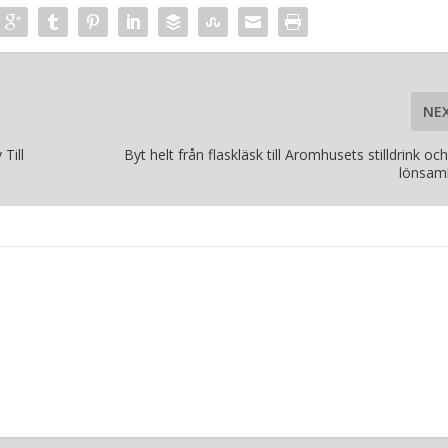
NE
Till
Byt helt från flaskläsk till Aromhusets stilldrink oc
lönsam