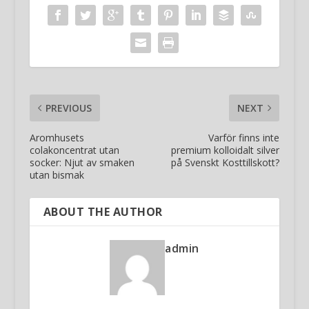
PREVIOUS
NEXT
Aromhusets
Varför finns inte
colakoncentrat utan
premium kolloidalt silver
socker: Njut av smaken
på Svenskt Kosttillskott?
utan bismak
ABOUT THE AUTHOR
admin