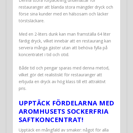
Denna stora förpackning underlättar för
restauranger att blanda stora mängder dryck och
förse sina kunder med en hälsosam och läcker
törstsläckare.
Med en 2-liters dunk kan man framställa 64 liter
färdig dryck, vilket innebär att en restaurang kan
servera många gäster utan att behöva fylla på
koncentratet i tid och otid.
Både tid och pengar sparas med denna metod,
vilket gör det realistiskt för restauranger att
erbjuda en dryck av hög klass till ett attraktivt
pris.
UPPTÄCK FÖRDELARNA MED
AROMHUSETS SOCKERFRIA
SAFTKONCENTRAT!
Upptäck en mångfald av smaker: något för alla