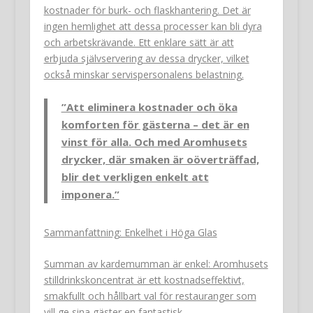
kostnader för burk- och flaskhantering. Det är
ingen hemlighet att dessa processer kan bli dyra
och arbetskrävande. Ett enklare sätt är att
erbjuda självservering av dessa drycker, vilket
också minskar servispersonalens belastning.
”Att eliminera kostnader och öka
komforten för gästerna – det är en
vinst för alla. Och med Aromhusets
drycker, där smaken är oöverträffad,
blir det verkligen enkelt att
imponera.”
Sammanfattning: Enkelhet i Höga Glas
Summan av kardemumman är enkel: Aromhusets
stilldrinkskoncentrat är ett kostnadseffektivt,
smakfullt och hållbart val för restauranger som
vill ge sina gäster en fantastisk